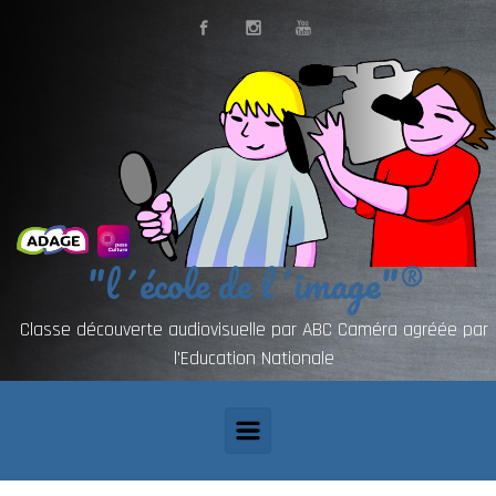
"l´école de l´image"®
Classe découverte audiovisuelle par ABC Caméra agréée par
l'Education Nationale