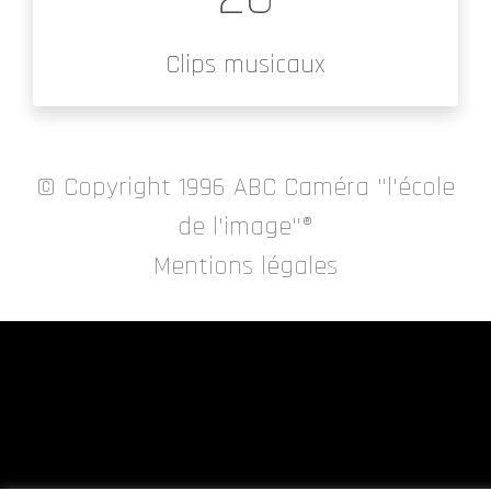
Clips musicaux
© Copyright 1996
ABC Caméra "l'école
de l'image"®
Mentions légales