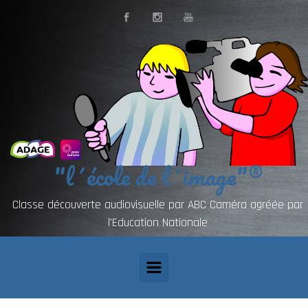
"l´école de l´image"®
Classe découverte audiovisuelle par ABC Caméra agréée par
l'Education Nationale