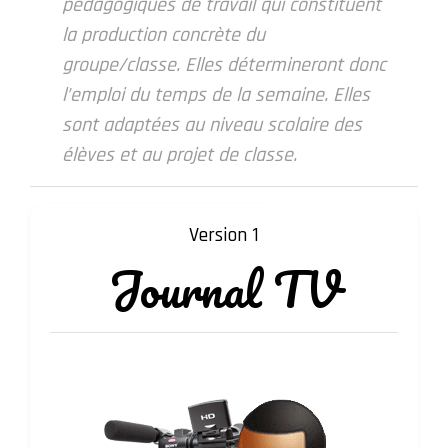
pédagogiques de travail qui constituent
la production concrète du
groupe/classe. Elles détermineront donc
l’emploi du temps de la semaine. Elles
sont adaptées au niveau scolaire des
élèves et au projet de classe.
Version 1
Journal
TV