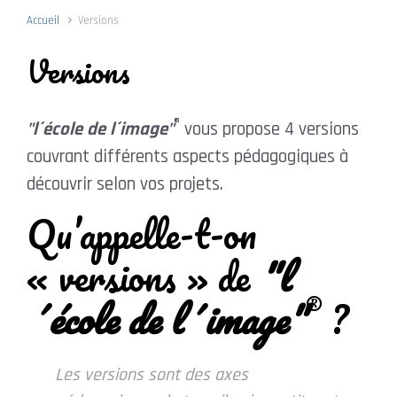
Accueil
Versions
Versions
®
"l´école de l´image"
vous propose 4 versions
couvrant différents aspects pédagogiques à
découvrir selon vos projets.
Qu’appelle-t-on
« versions » de
"l
®
´école de l´image"
?
Les versions sont des axes