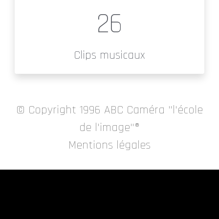
26
Clips musicaux
© Copyright 1996
ABC Caméra "l'école
de l'image"®
Mentions légales